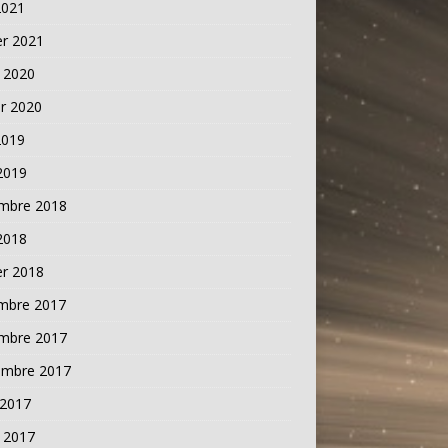
2021
er 2021
t 2020
er 2020
2019
 2019
mbre 2018
 2018
er 2018
mbre 2017
mbre 2017
embre 2017
 2017
t 2017