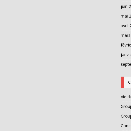
juin 
mai 
avril
mars
févri
janvi
sept
C
Vie d
Grou
Grou
Conc