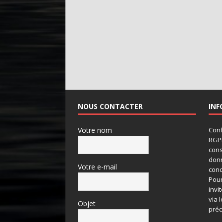
NOUS CONTACTER
INF
Votre nom
Conf
RGPD
cons
don
Votre e-mail
conc
Pour
invi
via 
Objet
préc