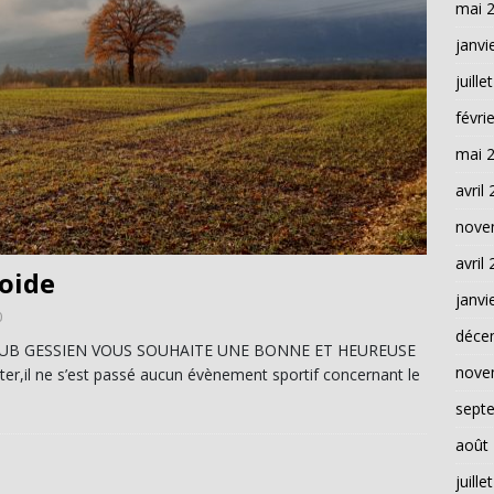
mai 
janvi
juille
févri
mai 
avril
nove
avril
oide
janvi
0
déce
C CLUB GESSIEN VOUS SOUHAITE UNE BONNE ET HEUREUSE
nove
,il ne s’est passé aucun évènement sportif concernant le
sept
août
juille