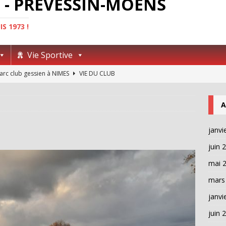
 - PRÉVESSIN-MOËNS
S 1973 !
Vie Sportive
’arc club gessien à NIMES
VIE DU CLUB
née des associations 2024
VIE DU CLUB
A
pionnat régional jeunes
GROUPE JEUNES
équipes en compétition
GROUPE JEUNES
janvi
UM DES ASSOCIATIONS PREVESSIN-MOENS
VIE DU CLUB
juin 
enge 5mai 2019 1ère manche
GROUPE COMPÉTITION ADULTES
mai 
mars
janvi
juin 