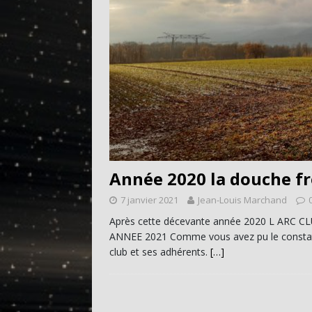
Année 2020 la douche fr
7 janvier 2021
Jean-Louis Marchand
Après cette décevante année 2020 L AR
ANNEE 2021 Comme vous avez pu le constater
club et ses adhérents.
[…]