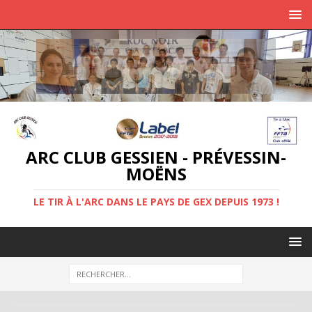
ARC CLUB GESSIEN - PRÉVESSIN-
MOËNS
LE TIR À L'ARC DANS LE PAYS DE GEX DEPUIS 1973 !