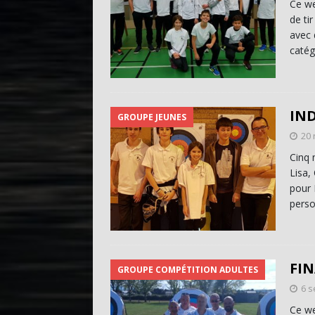
Ce we
de ti
avec 
catég
IN
GROUPE JEUNES
20
Cinq 
Lisa,
pour 
perso
FIN
GROUPE COMPÉTITION ADULTES
6 
Ce we