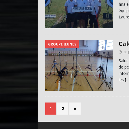
final
équip
Laure
Cal
GROUPE JEUNES
28 
Salut
de pe
infor
les
[…
1
2
»