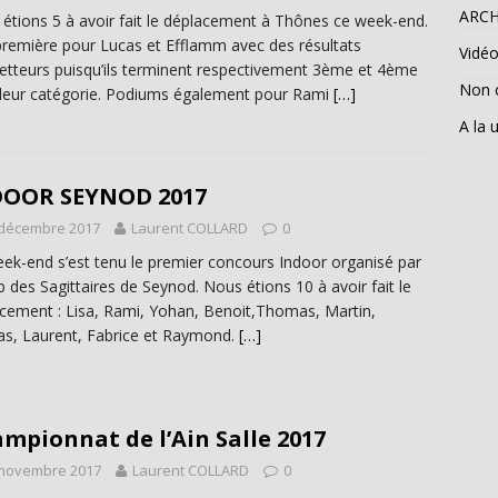
ARCH
étions 5 à avoir fait le déplacement à Thônes ce week-end.
remière pour Lucas et Efflamm avec des résultats
Vidé
tteurs puisqu’ils terminent respectivement 3ème et 4ème
Non 
leur catégorie. Podiums également pour Rami
[…]
A la 
DOOR SEYNOD 2017
 décembre 2017
Laurent COLLARD
0
ek-end s’est tenu le premier concours Indoor organisé par
ub des Sagittaires de Seynod. Nous étions 10 à avoir fait le
cement : Lisa, Rami, Yohan, Benoit,Thomas, Martin,
as, Laurent, Fabrice et Raymond.
[…]
mpionnat de l’Ain Salle 2017
 novembre 2017
Laurent COLLARD
0