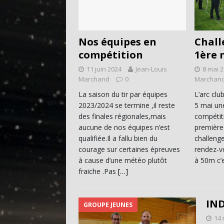
Nos équipes en
Chall
compétition
1ère
11 juin 2024
Jean-Louis
8 mai 
Marchand
0
Marchan
La saison du tir par équipes
L’arc clu
2023/2024 se termine ,il reste
5 mai un
des finales régionales,mais
compétit
aucune de nos équipes n’est
première 
qualifiée.Il a fallu bien du
challenge
courage sur certaines épreuves
rendez-vo
à cause d’une météo plutôt
à 50m c’e
fraiche .Pas
[…]
IN
GROUPE JEUNES
14