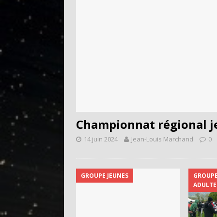
Championnat régional j
14 juin 2024
Jean-Louis Marchand
0
GROUPE JEUNES
GROUPE
ADULTE