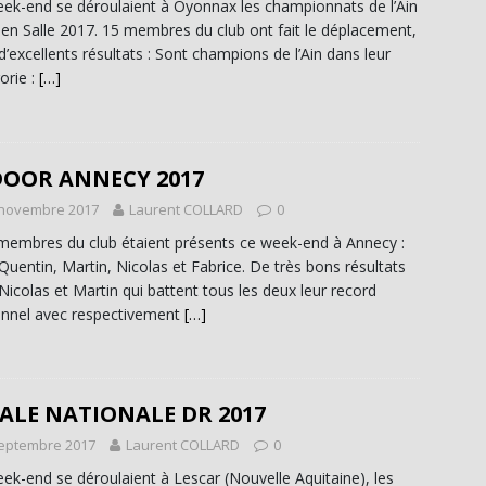
ek-end se déroulaient à Oyonnax les championnats de l’Ain
r en Salle 2017. 15 membres du club ont fait le déplacement,
d’excellents résultats : Sont champions de l’Ain dans leur
orie :
[…]
DOOR ANNECY 2017
 novembre 2017
Laurent COLLARD
0
membres du club étaient présents ce week-end à Annecy :
 Quentin, Martin, Nicolas et Fabrice. De très bons résultats
Nicolas et Martin qui battent tous les deux leur record
nnel avec respectivement
[…]
ALE NATIONALE DR 2017
septembre 2017
Laurent COLLARD
0
ek-end se déroulaient à Lescar (Nouvelle Aquitaine), les