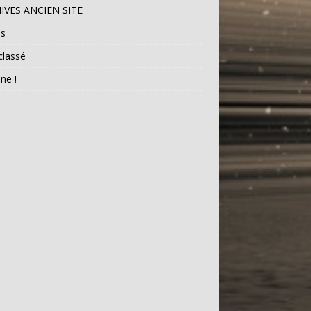
IVES ANCIEN SITE
os
classé
une !