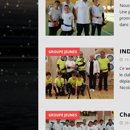
Nous 
Une p
prome
dans 
IN
GROUPE JEUNES
19
Ce we
le cl
dépla
Nicol
Cha
GROUPE JEUNES
28