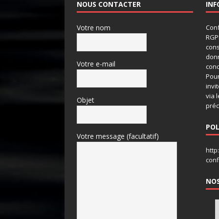
NOUS CONTACTER
INF
Votre nom
Conf
RGPD
cons
don
Votre e-mail
conc
Pour
invi
via 
Objet
préc
POL
Votre message (facultatif)
http
conf
NOS