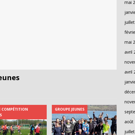
mai 
janvi
juille
févri
mai 
avril
nove
avril
eunes
janvi
déce
nove
 COMPÉTITION
GROUPE JEUNES
sept
S
août
juille