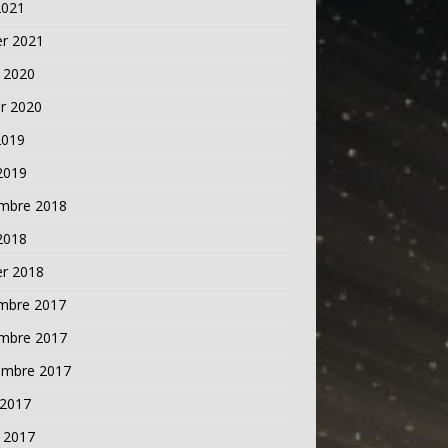
2021
er 2021
t 2020
er 2020
2019
 2019
mbre 2018
 2018
er 2018
mbre 2017
mbre 2017
embre 2017
 2017
t 2017