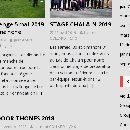
juin 
mai 
enge 5mai 2019
STAGE CHALAIN 2019
avril
 manche
12 avril 2019
Laurent
mars
COLLARD
0
2019
Jean-Louis
févri
d
0
Les samedi 30 et dimanche 31
mars, nous avions rendez-vous
janvi
b organisait ce dimanche
au Lac de Chalain pour notre
e manche de
sept
traditionnel stage de préparation
ion par équipe pour la
de la saison extérieure et du tir
fois. la catégorie
par équipe. Nous étions 12
 était conviée à ce
C
participants du club
[…]
us.Le challenge se tire
st le 1er niveau en
[…]
Vie d
Grou
Grou
DOOR THONES 2018
Conc
 novembre 2018
Laurent COLLARD
0