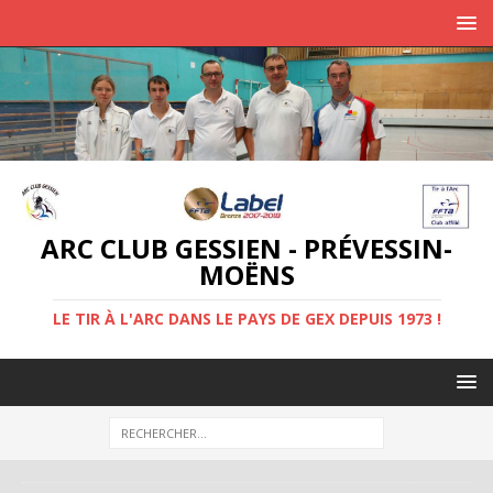
ARC CLUB GESSIEN - PRÉVESSIN-
MOËNS
LE TIR À L'ARC DANS LE PAYS DE GEX DEPUIS 1973 !