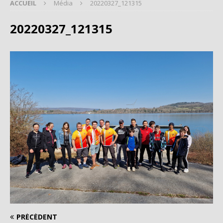
ACCUEIL
Média
20220327_121315
20220327_121315
PRÉCÉDENT