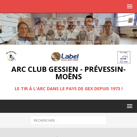
ARC CLUB GESSIEN - PRÉVESSIN-
MOËNS
LE TIR À L'ARC DANS LE PAYS DE GEX DEPUIS 1973 !